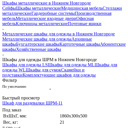
Шкафы металлические в Нижнем Новгороде
Сейфы
Шкафы металлические
Медицинская мебель
Стеллажи
металлические
Гардеробные системы
Производственная
мебель
Металлические входные двери
Офисная
мебель
Ключницы металлические
Почтовые ящики
-
Металлические шкафы для одежды в Нижнем Новгороде
Металлические шкафы для одежды
Архивные
шкафы
Бухгалтерские шкафы
Картотечные шкафы
Абонентские
шкафы
Хозяйственные шкафы
-
Шкафы для одежды ШРМ в Нижнем Новгороде
Шкафы для одежды LS
Шкафы для одежды ML
Шкафы для
одежды WL
Шкафы для сумок
Скамейки и
подставки
Комплектующие шкафов для одежды
Фильтр
По умолчанию
Быстрый просмотр
Шкаф для раздевалки ШРМ-11
Под заказ
ВxШxГ, мм:
1860x300x500
Вес, кг:
21